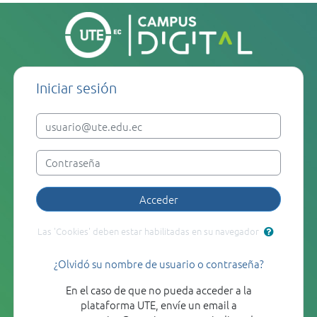
Salta al contenido principal
Bienvenido(a) al Campus virtual UTE: 
Iniciar sesión
Nombre de usuario
Contraseña
Acceder
Las 'Cookies' deben estar habilitadas en su navegador
¿Olvidó su nombre de usuario o contraseña?
En el caso de que no pueda acceder a la
plataforma UTE, envíe un email a